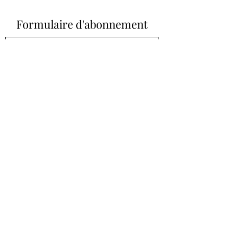
Formulaire d'abonnement
Envoyer
domainedepilhoy@gmail.com
06 68 06 75 21
Lieu dit Pilhoy 33 410 Rions
©2020 par Domaine de Pilhoy.